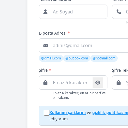
F
E-posta Adresi
*
@gmail.com
@outlook.com
@hotmail.com
Şifre
*
Şifre Te
En az 6 karakter; en az bir harf ve
bir rakam.
Kullanım şartlarını
ve
gizlilik politikasın
ediyorum