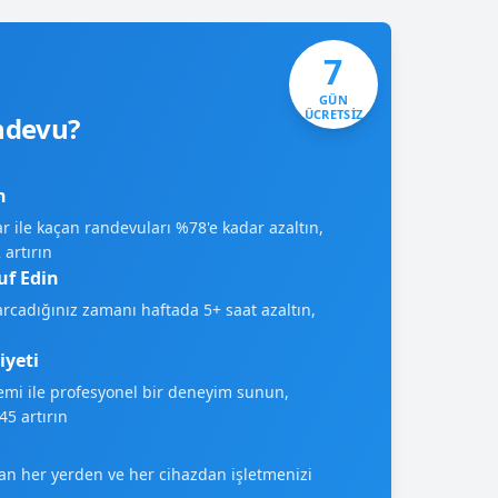
7
GÜN
ÜCRETSİZ
ndevu?
n
r ile kaçan randevuları %78'e kadar azaltın,
 artırın
f Edin
rcadığınız zamanı haftada 5+ saat azaltın,
yeti
mi ile profesyonel bir deneyim sunun,
5 artırın
lan her yerden ve her cihazdan işletmenizi