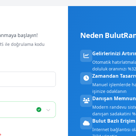
Neden BulutRa
anmaya başlayın!
MS ile doğrulama kodu
Gelirlerinizi Artırı
Otomatik hatırlatmala
doluluk oranınızı %32
Zamandan Tasarru
Manuel işlemlerde ha
işinize odaklanın
Danışan Memnuni
Modern randevu siste
danışan sadakatini %4
Bulut Bazlı Erişim
İnternet bağlantısı o
*