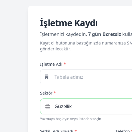
İşletme Kaydı
İşletmenizi kaydedin,
7 gün ücretsiz
kull
Kayıt ol butonuna bastığınızda numaranıza S
gönderilecektir.
İşletme Adı
*
Sektör
*
Yazmaya başlayın veya listeden seçin
Yetkili Adı Soyadı
*
Telefon