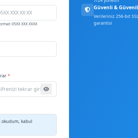
7/24 yönetin
Güvenli & Güvenil
Verileriniz 256-bit SS
garantisi
ormat: 05XX XXX XXXX
krar
*
ı
okudum, kabul